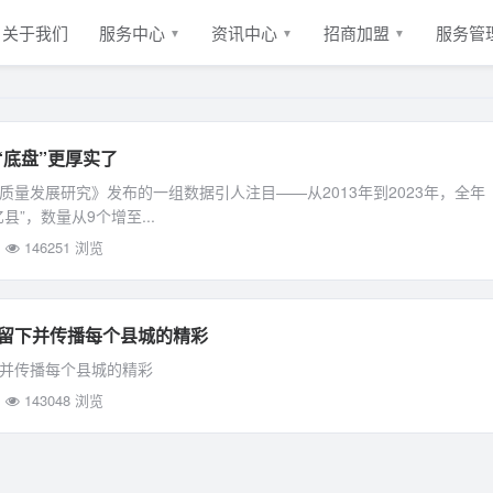
关于我们
服务中心
资讯中心
招商加盟
服务管
▼
▼
▼
“底盘”更厚实了
量发展研究》发布的一组数据引人注目——从2013年到2023年，全年
县”，数量从9个增至...
146251 浏览
于留下并传播每个县城的精彩
下并传播每个县城的精彩
143048 浏览